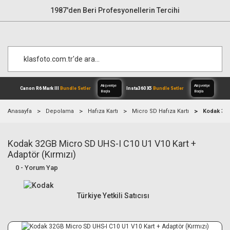
1987'den Beri Profesyonellerin Tercihi
Anasayfa
Depolama
Hafıza Kartı
Micro SD Hafıza Kartı
Kodak 32G
Kodak 32GB Micro SD UHS-I C10 U1 V10 Kart +
Alışverişe
Canon R6 Mark III
Bundle Setler
Inst
Başla
Adaptör (Kırmızı)
0 - Yorum Yap
Türkiye Yetkili Satıcısı