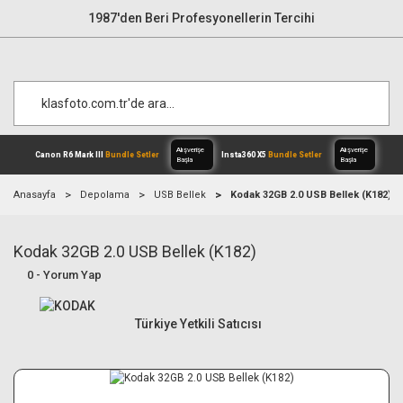
1987'den Beri Profesyonellerin Tercihi
Anasayfa
Depolama
USB Bellek
Kodak 32GB 2.0 USB Bellek (K182)
Kodak 32GB 2.0 USB Bellek (K182)
Alışverişe
Canon R6 Mark III
Bundle Setler
Inst
Başla
0 - Yorum Yap
Türkiye Yetkili Satıcısı