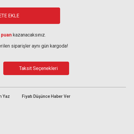
ETE EKLE
 puan
kazanacaksınız.
rilen siparişler aynı gün kargoda!
Taksit Seçenekleri
m Yaz
Fiyatı Düşünce Haber Ver