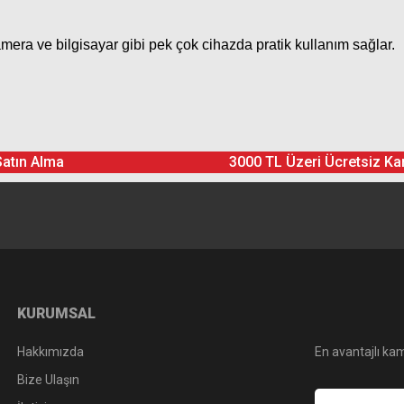
amera ve bilgisayar gibi pek çok cihazda pratik kullanım sağlar.
Ürün hakkında henüz soru sorulmamış.
Bu ürüne yorum yapın! Puan Kazanın
Satın Alma
3000 TL Üzeri Ücretsiz Ka
Yorum Yaz
Soru Sor
KURUMSAL
Hakkımızda
En avantajlı kam
Bize Ulaşın