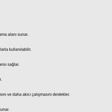
lama alanı sunar.
rla kullanılabilir.
nsı sağlar.
.
ını ve daha akıcı çalışmasını destekler.
sunar.