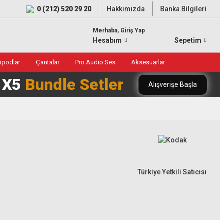
0 (212) 520 29 20
Hakkımızda
Banka Bilgileri
Merhaba, Giriş Yap
Hesabım
Sepetim
ripodlar
Çantalar
Pro Audio Ses
Aksesuarlar
0 X5
Bundle Setler
Alışverişe Başla
Türkiye Yetkili Satıcısı