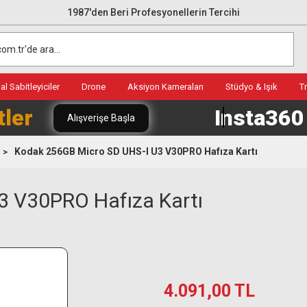
1987'den Beri Profesyonellerin Tercihi
l Sabitleyiciler
Drone
Aksiyon Kameraları
Stüdyo & Işık
T
tler
Insta36
Alışverişe Başla
Kodak 256GB Micro SD UHS-I U3 V30PRO Hafıza Kartı
3 V30PRO Hafıza Kartı
4.091,00 TL