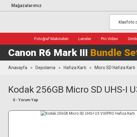
Mağazalarımız
Fotoğraf Makineleri
Lensler
Pro Video
Gimba
Canon R6 Mark III
Bundle Se
Anasayfa
Depolama
Hafıza Kartı
Micro SD Hafıza Kartı
Kodak 256GB Micro SD UHS-I U
0 - Yorum Yap