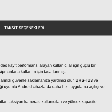
TAKSIT SEÇENEKLERI
ideo kayıt performansı arayan kullanıcılar için güçlü bir
kipmanlarla kullanım için tasarlanmıştır.
yalarınızı güvenle saklamanıza yardımcı olur.
UHS-I U3
ve
i uyumlu Android cihazlarda daha hızlı uygulama açılışı ve
otları, aksiyon kamerası kullanıcıları ve yüksek kapasiteli