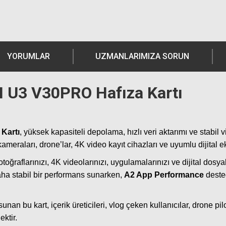
YORUMLAR
UZMANLARIMIZA SORUN
 U3 V30PRO Hafıza Kartı
Kartı
, yüksek kapasiteli depolama, hızlı veri aktarımı ve stabil v
kameraları, drone’lar, 4K video kayıt cihazları ve uyumlu dijital e
toğraflarınızı, 4K videolarınızı, uygulamalarınızı ve dijital dos
aha stabil bir performans sunarken,
A2 App Performance
desteğ
n bu kart, içerik üreticileri, vlog çeken kullanıcılar, drone pil
ektir.