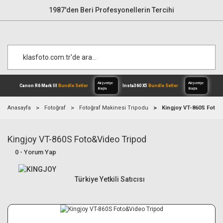
1987'den Beri Profesyonellerin Tercihi
Anasayfa
Fotoğraf
Fotoğraf Makinesi Tripodu
Kingjoy VT-860S Foto&
Kingjoy VT-860S Foto&Video Tripod
Alışverişe
Canon R6 Mark III
Bundle Setler
Inst
Başla
0 - Yorum Yap
Türkiye Yetkili Satıcısı