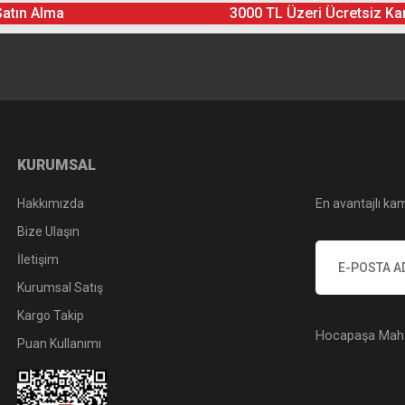
Satın Alma
3000 TL Üzeri Ücretsiz Ka
Yorum Yaz
Soru Sor
KURUMSAL
Hakkımızda
En avantajlı kam
Bize Ulaşın
İletişim
Kurumsal Satış
Kargo Takip
Hocapaşa Mah. 
Puan Kullanımı