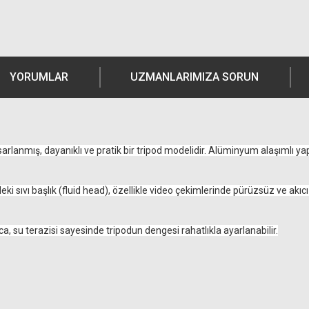
YORUMLAR
UZMANLARIMIZA SORUN
arlanmış, dayanıklı ve pratik bir tripod modelidir. Alüminyum alaşımlı 
eki sıvı başlık (fluid head), özellikle video çekimlerinde pürüzsüz ve akı
ca, su terazisi sayesinde tripodun dengesi rahatlıkla ayarlanabilir.
Ürün hakkında henüz soru sorulmamış.
Bu ürüne yorum yapın! Puan Kazanın