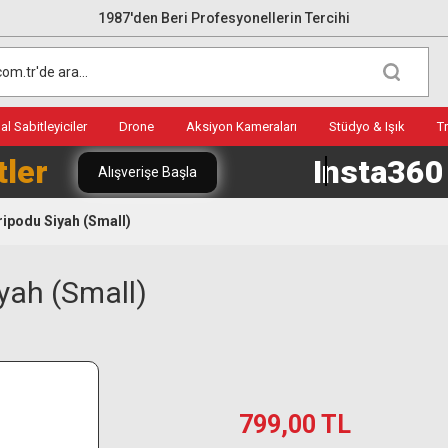
1987'den Beri Profesyonellerin Tercihi
l Sabitleyiciler
Drone
Aksiyon Kameraları
Stüdyo & Işık
T
tler
Insta36
Alışverişe Başla
ripodu Siyah (Small)
yah (Small)
799,00 TL