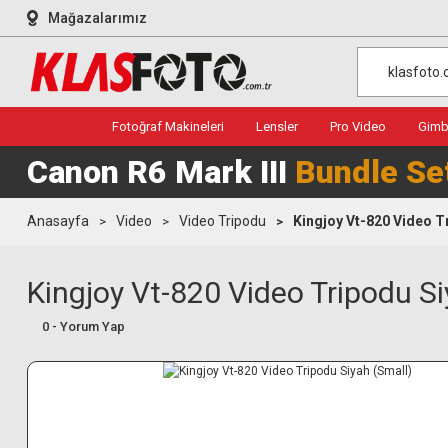
Mağazalarımız
Fotoğraf Makineleri
Lensler
Pro Video
Gimba
Canon R6 Mark III
Bundle Se
Anasayfa
Video
Video Tripodu
Kingjoy Vt-820 Video T
Kingjoy Vt-820 Video Tripodu Si
0 - Yorum Yap