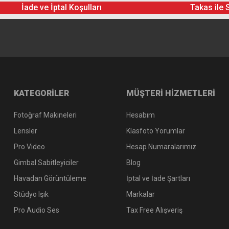
İade ve İptal Koşulları
Takas ile 
KATEGORİLER
MÜŞTERİ HİZMETLERİ
Fotoğraf Makineleri
Hesabım
Lensler
Klasfoto Yorumlar
Pro Video
Hesap Numaralarımız
Gimbal Sabitleyiciler
Blog
Havadan Görüntüleme
İptal ve İade Şartları
Stüdyo Işık
Markalar
Pro Audio Ses
Tax Free Alışveriş