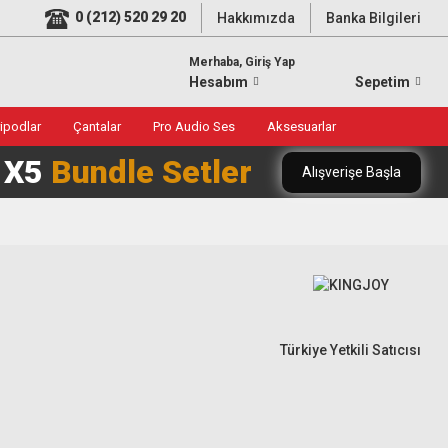
0 (212) 520 29 20
Hakkımızda
Banka Bilgileri
Merhaba, Giriş Yap
Hesabım
Sepetim
ripodlar
Çantalar
Pro Audio Ses
Aksesuarlar
0 X5
Bundle Setler
Alışverişe Başla
Türkiye Yetkili Satıcısı