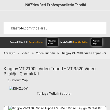
1987'den Beri Profesyonellerin Tercihi
Anasayfa
Video
Video Tripodu
Kingjoy VT-2100L Video Tripod + VT-35
Kingjoy VT-2100L Video Tripod + VT-3520 Video
Alışverişe
Canon R6 Mark III
Bundle Setler
Inst
Başla
Başlığı - Çantalı Kit
0 - Yorum Yap
Türkiye Yetkili Satıcısı