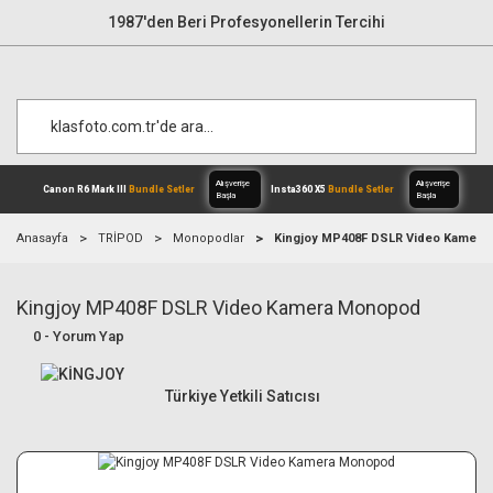
1987'den Beri Profesyonellerin Tercihi
Anasayfa
TRİPOD
Monopodlar
Kingjoy MP408F DSLR Video Kamer
Kingjoy MP408F DSLR Video Kamera Monopod
Alışverişe
Canon R6 Mark III
Bundle Setler
Inst
Başla
0 - Yorum Yap
Türkiye Yetkili Satıcısı