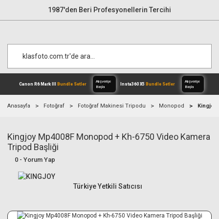
1987'den Beri Profesyonellerin Tercihi
Anasayfa
Fotoğraf
Fotoğraf Makinesi Tripodu
Monopod
Kingjoy
Kingjoy Mp4008F Monopod + Kh-6750 Video Kamera
Alışverişe
Canon R6 Mark III
Bundle Setler
Inst
Başla
Tripod Başliği
0 - Yorum Yap
Türkiye Yetkili Satıcısı