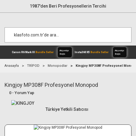
1987'den Beri Profesyonellerin Tercihi
Anasayfa
TRİPOD
Monopodlar
Kingjoy MP308F Profesyonel Monop
Kingjoy MP308F Profesyonel Monopod
Alışverişe
Canon R6 Mark III
Bundle Setler
Inst
Başla
0 - Yorum Yap
Türkiye Yetkili Satıcısı