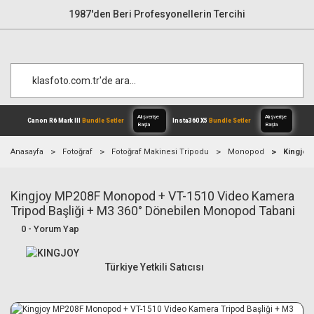
1987'den Beri Profesyonellerin Tercihi
Anasayfa
Fotoğraf
Fotoğraf Makinesi Tripodu
Monopod
Kingjoy
Kingjoy MP208F Monopod + VT-1510 Video Kamera
Alışverişe
Canon R6 Mark III
Bundle Setler
Inst
Başla
Tripod Başliği + M3 360° Dönebilen Monopod Tabani
0 - Yorum Yap
Türkiye Yetkili Satıcısı