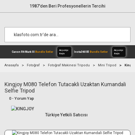
1987'den Beri Profesyonellerin Tercihi
Anasayfa
Fotoğraf
Fotoğraf Makinesi Tripodu
Mini Tripod
Kingjo
Kingjoy M080 Telefon Tutacakli Uzaktan Kumandali
Alışverişe
Canon R6 Mark III
Bundle Setler
Inst
Başla
Selfie Tripod
0 - Yorum Yap
Türkiye Yetkili Satıcısı