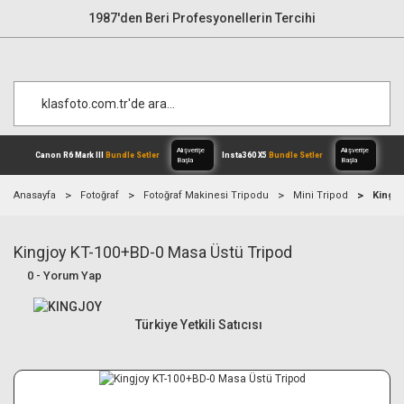
1987'den Beri Profesyonellerin Tercihi
Anasayfa
Fotoğraf
Fotoğraf Makinesi Tripodu
Mini Tripod
Kingjo
Kingjoy KT-100+BD-0 Masa Üstü Tripod
Alışverişe
Canon R6 Mark III
Bundle Setler
Inst
Başla
0 - Yorum Yap
Türkiye Yetkili Satıcısı