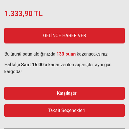
1.333,90 TL
GELİNCE HABER VER
Bu ürünü satın aldığınızda
133 puan
kazanacaksınız.
Haftaİçi
Saat 16:00'a
kadar verilen siparişler aynı gün
kargoda!
Karşılaştır
Taksit Seçenekleri