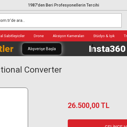
1987'den Beri Profesyonellerin Tercihi
l Sabitleyiciler
Drone
Aksiyon Kameraları
Stüdyo & Işık
T
tler
Insta36
Alışverişe Başla
ctional Converter
26.500,00 TL