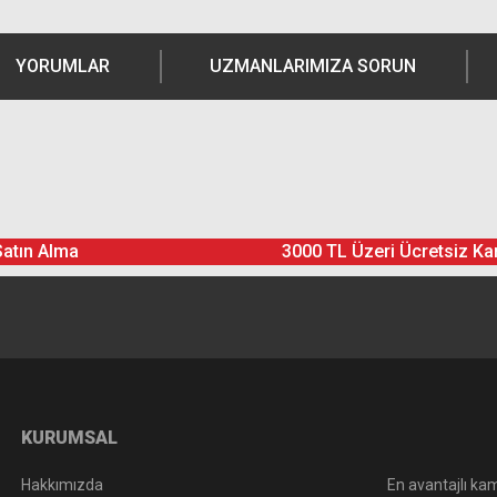
YORUMLAR
UZMANLARIMIZA SORUN
Ürün hakkında henüz soru sorulmamış.
Bu ürüne yorum yapın! Puan Kazanın
Satın Alma
3000 TL Üzeri Ücretsiz Ka
Yorum Yaz
Soru Sor
KURUMSAL
Hakkımızda
En avantajlı kam