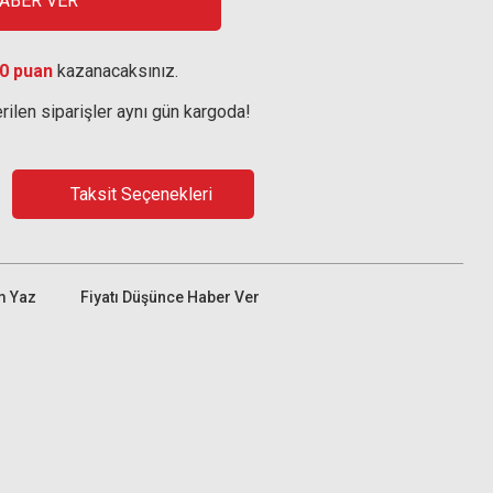
HABER VER
0 puan
kazanacaksınız.
rilen siparişler aynı gün kargoda!
Taksit Seçenekleri
m Yaz
Fiyatı Düşünce Haber Ver