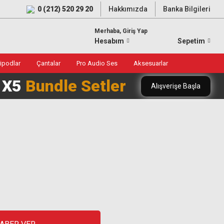
0 (212) 520 29 20
Hakkımızda
Banka Bilgileri
Merhaba, Giriş Yap
Hesabım
Sepetim
ripodlar
Çantalar
Pro Audio Ses
Aksesuarlar
0 X5
Bundle Setler
Alışverişe Başla