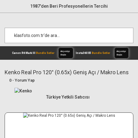
1987'den Beri Profesyonellerin Tercihi
Kenko Real Pro 120° (0.65x) Geniş Açı / Makro Lens
0 - Yorum Yap
Alışverişe
Canon R6 Mark III
Bundle Setler
Inst
Başla
Türkiye Yetkili Satıcısı