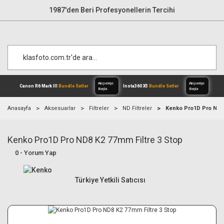
1987'den Beri Profesyonellerin Tercihi
Anasayfa
Aksesuarlar
Filtreler
ND Filtreler
Kenko Pro1D Pro ND8 
Kenko Pro1D Pro ND8 K2 77mm Filtre 3 Stop
Alışverişe
Canon R6 Mark III
Bundle Setler
Inst
Başla
0 - Yorum Yap
Türkiye Yetkili Satıcısı