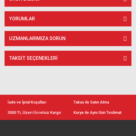
YORUMLAR
UZMANLARIMIZA SORUN
TAKSIT SEÇENEKLERI
İade ve İptal Koşulları
Takas ile Satın Alma
3000 TL Üzeri Ücretsiz Kargo
Kurye ile Aynı Gün Teslimat