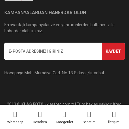
KAMPANYALARDAN HABERDAR OLUN
En avantajlı kampanyalar ve en yeni ürünlerden bültenimiz ile
haberdar olabilirsiniz.
KAYDET
Hocapaşa Mah. Muradiye Cad. No:13 Sirkeci /İstanbul
2013 ®
KLAS FOTO
- klasfoto.com.tr | Tüm hakları saklıdır. Kredi
kartı bilgileriniz 256bit SSL sertifikası ile korunmaktadır.
Whatsapp
Hesabım
Kategoriler
Sepetim
İletişim
ile
ideasoft
e-