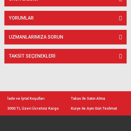
YORUMLAR
UZMANLARIMIZA SORUN
TAKSIT SEÇENEKLERI
İade ve İptal Koşulları
Takas ile Satın Alma
3000 TL Üzeri Ücretsiz Kargo
Kurye ile Aynı Gün Teslimat