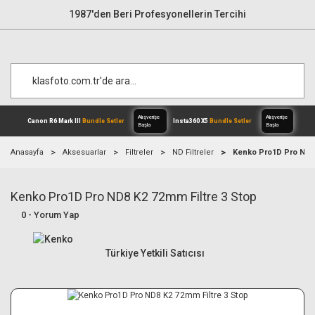
1987'den Beri Profesyonellerin Tercihi
Anasayfa
Aksesuarlar
Filtreler
ND Filtreler
Kenko Pro1D Pro ND8 
Kenko Pro1D Pro ND8 K2 72mm Filtre 3 Stop
Alışverişe
Canon R6 Mark III
Bundle Setler
Inst
Başla
0 - Yorum Yap
Türkiye Yetkili Satıcısı