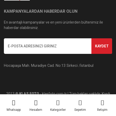
KAMPANYALARDAN HABERDAR OLUN
En avantajlı kampanyalar ve en yeni ürünlerden bültenimiz ile
haberdar olabilirsiniz.
KAYDET
Hocapaşa Mah. Muradiye Cad. No:13 Sirkeci /İstanbul
2013 ®
KLAS FOTO
- klasfoto.com.tr | Tüm hakları saklıdır. Kredi
kartı bilgileriniz 256bit SSL sertifikası ile korunmaktadır.
Whatsapp
Hesabım
Kategoriler
Sepetim
İletişim
ile
ideasoft
e-