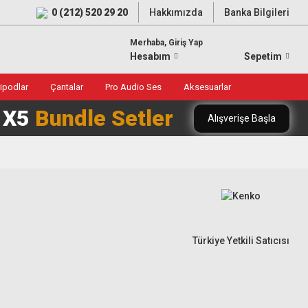
0 (212) 520 29 20
Hakkımızda
Banka Bilgileri
Merhaba, Giriş Yap
Hesabım
Sepetim
ripodlar
Çantalar
Pro Audio Ses
Aksesuarlar
0 X5
Bundle Setler
Alışverişe Başla
Türkiye Yetkili Satıcısı