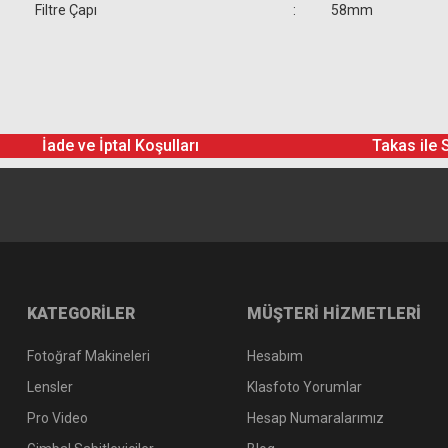
Filtre Çapı
:
58mm
İade ve İptal Koşulları
Takas ile 
KATEGORİLER
MÜŞTERİ HİZMETLERİ
Fotoğraf Makineleri
Hesabım
Lensler
Klasfoto Yorumlar
Pro Video
Hesap Numaralarımız