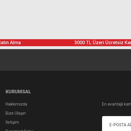
Ürün hakkında henüz soru sorulmamış.
Bu ürüne yorum yapın! Puan Kazanın
Satın Alma
3000 TL Üzeri Ücretsiz Ka
Yorum Yaz
Soru Sor
KURUMSAL
Hakkımızda
En avantajlı kam
Bize Ulaşın
İletişim