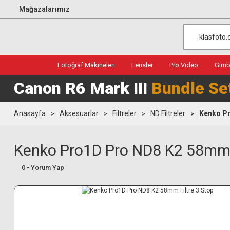
Mağazalarımız
Fotoğraf Makineleri
Lensler
Pro Video
Gimba
Canon R6 Mark III
Bundle Se
Anasayfa
Aksesuarlar
Filtreler
ND Filtreler
Kenko Pr
Kenko Pro1D Pro ND8 K2 58mm F
0 - Yorum Yap