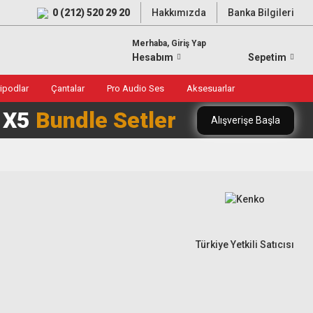
0 (212) 520 29 20
Hakkımızda
Banka Bilgileri
Merhaba, Giriş Yap
Hesabım
Sepetim
ripodlar
Çantalar
Pro Audio Ses
Aksesuarlar
0 X5
Bundle Setler
Alışverişe Başla
Türkiye Yetkili Satıcısı