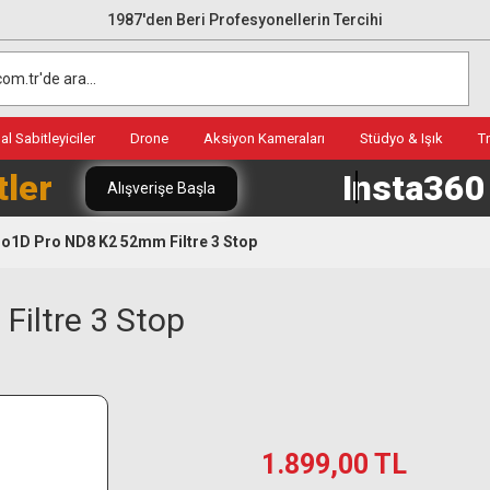
1987'den Beri Profesyonellerin Tercihi
l Sabitleyiciler
Drone
Aksiyon Kameraları
Stüdyo & Işık
T
tler
Insta36
Alışverişe Başla
o1D Pro ND8 K2 52mm Filtre 3 Stop
iltre 3 Stop
1.899,00 TL