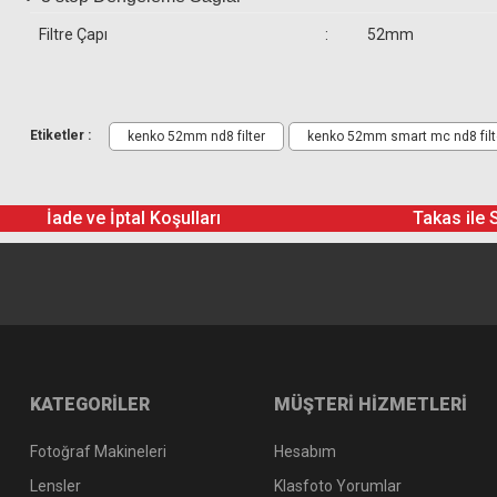
Filtre Çapı
:
52mm
Etiketler :
kenko 52mm nd8 filter
kenko 52mm smart mc nd8 filt
İade ve İptal Koşulları
Takas ile 
KATEGORİLER
MÜŞTERİ HİZMETLERİ
Fotoğraf Makineleri
Hesabım
Lensler
Klasfoto Yorumlar