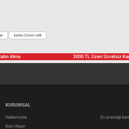
Ürün hakkında henüz soru sorulmamış.
Bu ürüne yorum yapın! Puan Kazanın
er
kenko 52mm nd8
Yorum Yaz
Soru Sor
Satın Alma
3000 TL Üzeri Ücretsiz Ka
KURUMSAL
Hakkımızda
En avantajlı kam
Bize Ulaşın