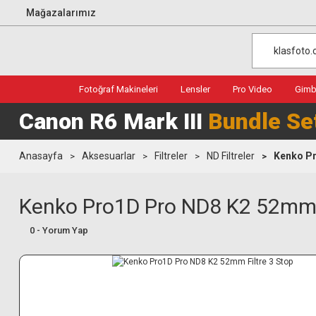
Mağazalarımız
Fotoğraf Makineleri
Lensler
Pro Video
Gimba
Canon R6 Mark III
Bundle Se
Anasayfa
Aksesuarlar
Filtreler
ND Filtreler
Kenko Pr
Kenko Pro1D Pro ND8 K2 52mm F
0 - Yorum Yap