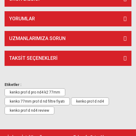
YORUMLAR
UZMANLARIMIZA SORUN
TAKSIT SEÇENEKLERI
Etiketler :
kenko pro1d pro nd4 k2 77mm
kenko 77mm pro1d nd filtre fiyatı
kenko pro1d nd4
kenko pro1d nd4 review