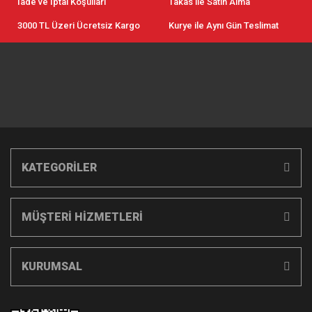
İade ve İptal Koşulları
Takas ile Satın Alma
3000 TL Üzeri Ücretsiz Kargo
Kurye ile Aynı Gün Teslimat
KATEGORİLER
MÜŞTERİ HİZMETLERİ
KURUMSAL