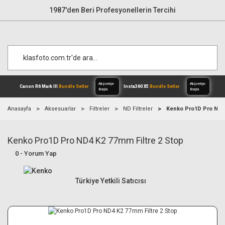
1987'den Beri Profesyonellerin Tercihi
Anasayfa
Aksesuarlar
Filtreler
ND Filtreler
Kenko Pro1D Pro ND4 
Kenko Pro1D Pro ND4 K2 77mm Filtre 2 Stop
Alışverişe
Canon R6 Mark III
Bundle Setler
Inst
Başla
0 - Yorum Yap
Türkiye Yetkili Satıcısı