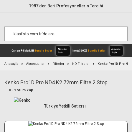
1987'den Beri Profesyonellerin Tercihi
Anasayfa
Aksesuarlar
Filtreler
ND Filtreler
Kenko Pro1D Pro ND4 
Kenko Pro1D Pro ND4 K2 72mm Filtre 2 Stop
Alışverişe
Canon R6 Mark III
Bundle Setler
Inst
Başla
0 - Yorum Yap
Türkiye Yetkili Satıcısı