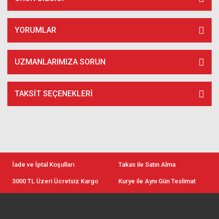
YORUMLAR
UZMANLARIMIZA SORUN
TAKSIT SEÇENEKLERI
İade ve İptal Koşulları
Takas ile Satın Alma
3000 TL Üzeri Ücretsiz Kargo
Kurye ile Aynı Gün Teslimat