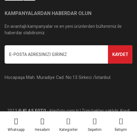
KAMPANYALARDAN HABERDAR OLUN
En avantajlı kampanyalar ve en yeni ürünlerden bültenimiz ile
haberdar olabilirsiniz.
KAYDET
Hocapaşa Mah. Muradiye Cad. No:13 Sirkeci /İstanbul
2013 ®
KLAS FOTO
- klasfoto.com.tr | Tüm hakları saklıdır. Kredi
kartı bilgileriniz 256bit SSL sertifikası ile korunmaktadır.
Whatsapp
Hesabım
Kategoriler
Sepetim
İletişim
ile
ideasoft
e-