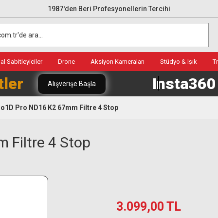
1987'den Beri Profesyonellerin Tercihi
l Sabitleyiciler
Drone
Aksiyon Kameraları
Stüdyo & Işık
T
tler
Insta36
Alışverişe Başla
o1D Pro ND16 K2 67mm Filtre 4 Stop
Filtre 4 Stop
3.099,00 TL