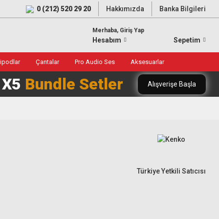
0 (212) 520 29 20
Hakkımızda
Banka Bilgileri
Merhaba, Giriş Yap
Hesabım
Sepetim
ripodlar
Çantalar
Pro Audio Ses
Aksesuarlar
0 X5
Bundle Setler
Alışverişe Başla
Türkiye Yetkili Satıcısı