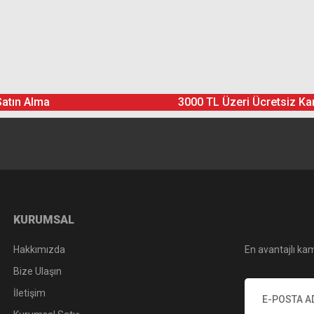
Ürün hakkında henüz soru sorulmamış.
Bu ürüne yorum yapın! Puan Kazanın
Satın Alma
3000 TL Üzeri Ücretsiz Ka
Yorum Yaz
Soru Sor
KURUMSAL
Hakkımızda
En avantajlı kam
Bize Ulaşın
İletişim