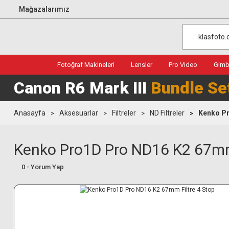
Mağazalarımız
Fotoğraf Makineleri
Lensler
Pro Video
Gimba
Canon R6 Mark III
Bundle Se
Anasayfa
Aksesuarlar
Filtreler
ND Filtreler
Kenko Pr
Kenko Pro1D Pro ND16 K2 67mm 
0 - Yorum Yap