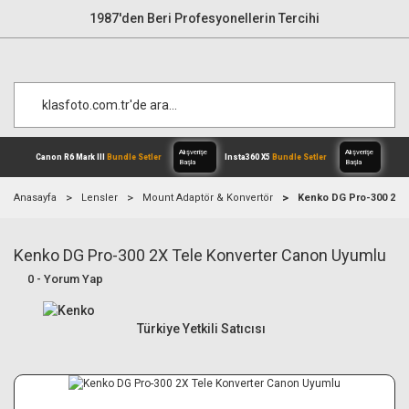
1987'den Beri Profesyonellerin Tercihi
Anasayfa
Lensler
Mount Adaptör & Konvertör
Kenko DG Pro-300 2X 
Kenko DG Pro-300 2X Tele Konverter Canon Uyumlu
Alışverişe
Canon R6 Mark III
Bundle Setler
Inst
Başla
0 - Yorum Yap
Türkiye Yetkili Satıcısı