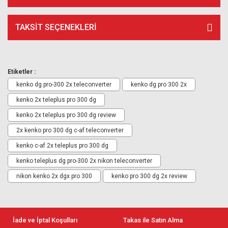
TAKSIT SEÇENEKLERI
Etiketler :
kenko dg pro-300 2x teleconverter
kenko dg pro 300 2x
kenko 2x teleplus pro 300 dg
kenko 2x teleplus pro 300 dg review
2x kenko pro 300 dg c-af teleconverter
kenko c-af 2x teleplus pro 300 dg
kenko teleplus dg pro-300 2x nikon teleconverter
nikon kenko 2x dgx pro 300
kenko pro 300 dg 2x review
İade ve İptal Koşulları
Takas ile Satın Alma