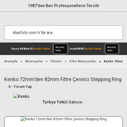
1987'den Beri Profesyonellerin Tercihi
Anasayfa
Aksesuarlar
Filtreler
Filtre Aksesuarları
Kenko 72mm'den
Kenko 72mm'den 82mm Filtre Çevirici Stepping Ring
Alışverişe
Canon R6 Mark III
Bundle Setler
Inst
Başla
0 - Yorum Yap
Türkiye Yetkili Satıcısı