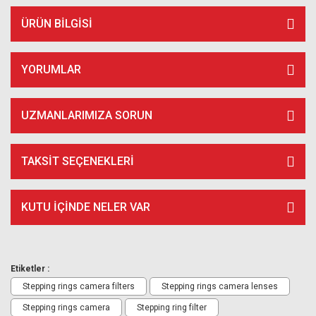
ÜRÜN BILGISI
YORUMLAR
UZMANLARIMIZA SORUN
TAKSIT SEÇENEKLERI
KUTU İÇİNDE NELER VAR
Etiketler :
Stepping rings camera filters
Stepping rings camera lenses
Stepping rings camera
Stepping ring filter