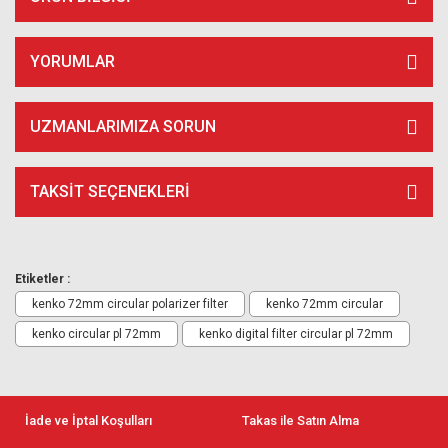
YORUMLAR
UZMANLARIMIZA SORUN
TAKSIT SEÇENEKLERI
Etiketler :
kenko 72mm circular polarizer filter
kenko 72mm circular
kenko circular pl 72mm
kenko digital filter circular pl 72mm
İade ve İptal Koşulları
Takas ile Satın Alma