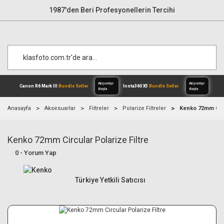
1987'den Beri Profesyonellerin Tercihi
Anasayfa
Aksesuarlar
Filtreler
Polarize Filtreler
Kenko 72mm Circu
Kenko 72mm Circular Polarize Filtre
Alışverişe
Canon R6 Mark III
Bundle Setler
Inst
Başla
0 - Yorum Yap
Türkiye Yetkili Satıcısı