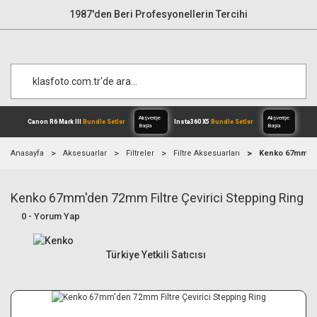
1987'den Beri Profesyonellerin Tercihi
Anasayfa
Aksesuarlar
Filtreler
Filtre Aksesuarları
Kenko 67mm'den
Kenko 67mm'den 72mm Filtre Çevirici Stepping Ring
Alışverişe
Canon R6 Mark III
Bundle Setler
Inst
Başla
0 - Yorum Yap
Türkiye Yetkili Satıcısı