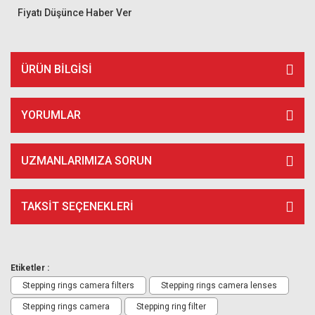
Fiyatı Düşünce Haber Ver
ÜRÜN BILGISI
YORUMLAR
UZMANLARIMIZA SORUN
TAKSIT SEÇENEKLERI
Etiketler :
Stepping rings camera filters
Stepping rings camera lenses
Stepping rings camera
Stepping ring filter