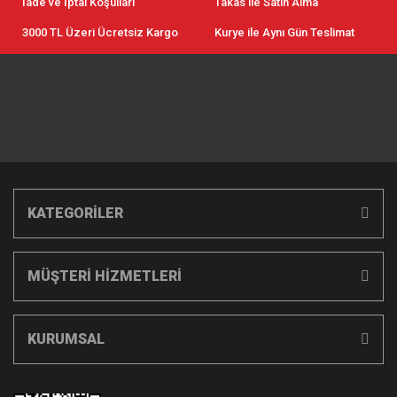
İade ve İptal Koşulları
Takas ile Satın Alma
3000 TL Üzeri Ücretsiz Kargo
Kurye ile Aynı Gün Teslimat
KATEGORİLER
MÜŞTERİ HİZMETLERİ
KURUMSAL