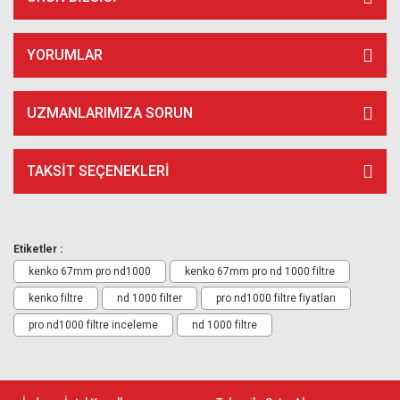
YORUMLAR
UZMANLARIMIZA SORUN
TAKSIT SEÇENEKLERI
Etiketler :
kenko 67mm pro nd1000
kenko 67mm pro nd 1000 filtre
kenko filtre
nd 1000 filter
pro nd1000 filtre fiyatları
pro nd1000 filtre inceleme
nd 1000 filtre