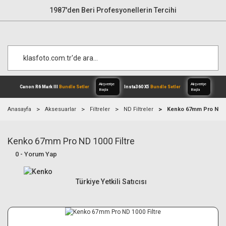
1987'den Beri Profesyonellerin Tercihi
Anasayfa
Aksesuarlar
Filtreler
ND Filtreler
Kenko 67mm Pro ND 10
Kenko 67mm Pro ND 1000 Filtre
Alışverişe
Canon R6 Mark III
Bundle Setler
Inst
Başla
0 - Yorum Yap
Türkiye Yetkili Satıcısı