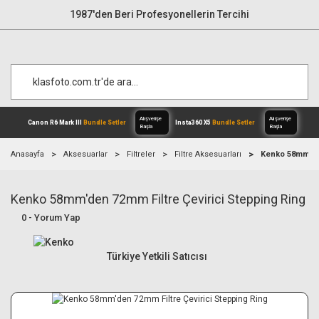
1987'den Beri Profesyonellerin Tercihi
Anasayfa
Aksesuarlar
Filtreler
Filtre Aksesuarları
Kenko 58mm'den
Kenko 58mm'den 72mm Filtre Çevirici Stepping Ring
Alışverişe
Canon R6 Mark III
Bundle Setler
Inst
Başla
0 - Yorum Yap
Türkiye Yetkili Satıcısı