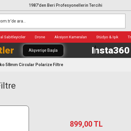
1987'den Beri Profesyonellerin Tercihi
l Sabitleyiciler
Drone
Aksiyon Kameraları
Stüdyo & Işık
T
tler
Insta36
Alışverişe Başla
ko 58mm Circular Polarize Filtre
ltre
899,00 TL