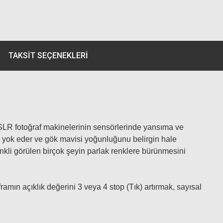
TAKSIT SEÇENEKLERI
D-SLR fotoğraf makinelerinin sensörlerinde yansıma ve
i yok eder ve gök mavisi yoğunluğunu belirgin hale
renkli görülen birçok şeyin parlak renklere bürünmesini
aframın açıklık değerini 3 veya 4 stop (Tık) artırmak, sayısal