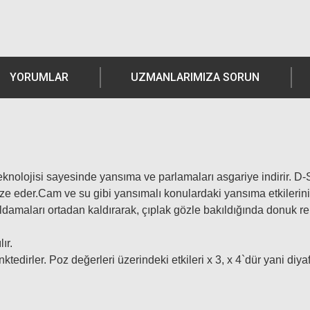
YORUMLAR
UZMANLARIMIZA SORUN
teknolojisi sayesinde yansıma ve parlamaları asgariye indirir. 
ize eder.Cam ve su gibi yansımalı konulardaki yansıma etkilerin
rıldamaları ortadan kaldırarak, çıplak gözle bakıldığında donuk 
ır.
enktedirler. Poz değerleri üzerindeki etkileri x 3, x 4`dür yani diy