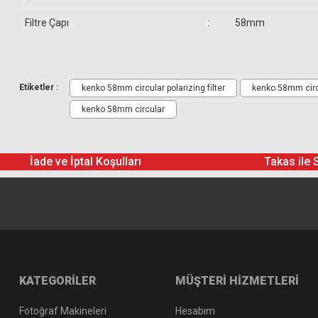
Filtre Çapı
:
58mm
Etiketler :
kenko 58mm circular polarizing filter
kenko 58mm circu
kenko 58mm circular
İade ve İptal Koşulları
Takas ile 
KATEGORİLER
MÜŞTERİ HİZMETLERİ
Fotoğraf Makineleri
Hesabım