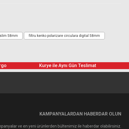
ol slim 58mm
filtru kenko polarizare circulara digital 58mm
rgo
Kurye ile Aynı Gün Teslimat
KAMPANYALARDAN HABERDAR OLUN
panyalar ve en yeni ürünlerden bültenimiz ile haberdar olabilirsiniz.