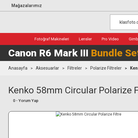
Mağazalarımız
Fotoğraf Makineleri
Lensler
Pro Video
Gimba
Canon R6 Mark III
Bundle Se
Anasayfa
Aksesuarlar
Filtreler
Polarize Filtreler
Ken
Kenko 58mm Circular Polarize Fi
0 - Yorum Yap