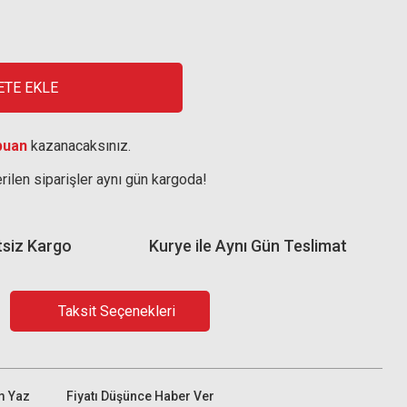
ETE EKLE
puan
kazanacaksınız.
rilen siparişler aynı gün kargoda!
tsiz Kargo
Kurye ile Aynı Gün Teslimat
Taksit Seçenekleri
m Yaz
Fiyatı Düşünce Haber Ver