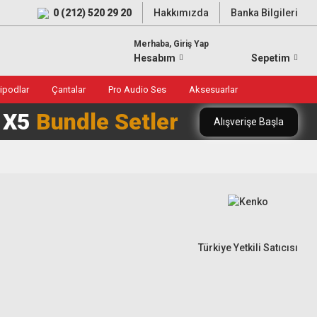
0 (212) 520 29 20
Hakkımızda
Banka Bilgileri
Merhaba, Giriş Yap
Hesabım
Sepetim
ripodlar
Çantalar
Pro Audio Ses
Aksesuarlar
0 X5
Bundle Setler
Alışverişe Başla
Türkiye Yetkili Satıcısı