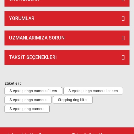
YORUMLAR
UZMANLARIMIZA SORUN
TAKSIT SEÇENEKLERI
Etiketler :
Stepping rings camera filters
Stepping rings camera lenses
Stepping rings camera
Stepping ring filter
Stepping ring camera