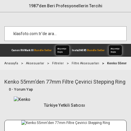
1987'den Beri Profesyonellerin Tercihi
Anasayfa
Aksesuarlar
Filtreler
Filtre Aksesuarları
Kenko 55mm'den
Kenko 55mm'den 77mm Filtre Çevirici Stepping Ring
Alışverişe
Canon R6 Mark III
Bundle Setler
Inst
Başla
0 - Yorum Yap
Türkiye Yetkili Satıcısı