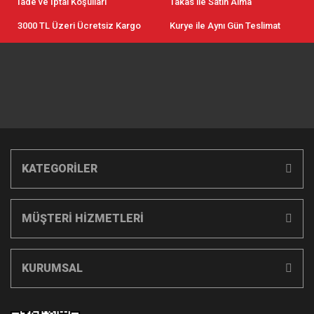
İade ve İptal Koşulları
Takas ile Satın Alma
3000 TL Üzeri Ücretsiz Kargo
Kurye ile Aynı Gün Teslimat
KATEGORİLER
MÜŞTERİ HİZMETLERİ
KURUMSAL