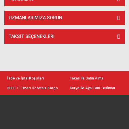
UZMANLARIMIZA SORUN
TAKSIT SEÇENEKLERI
İade ve İptal Koşulları
Takas ile Satın Alma
3000 TL Üzeri Ücretsiz Kargo
Kurye ile Aynı Gün Teslimat