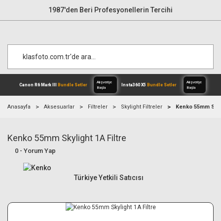
1987'den Beri Profesyonellerin Tercihi
Anasayfa
Aksesuarlar
Filtreler
Skylight Filtreler
Kenko 55mm Skyli
Kenko 55mm Skylight 1A Filtre
Alışverişe
Canon R6 Mark III
Bundle Setler
Inst
Başla
0 - Yorum Yap
Türkiye Yetkili Satıcısı