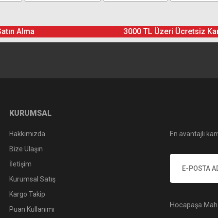
Yorum Yaz
Soru Sor
Satın Alma
3000 TL Üzeri Ücretsiz Ka
KURUMSAL
Hakkımızda
En avantajlı kam
Bize Ulaşın
İletişim
Kurumsal Satış
Kargo Takip
Hocapaşa Mah. 
Puan Kullanımı