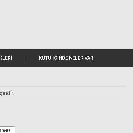
KLERI
KUTU İÇİNDE NELER VAR
çindir.
camera