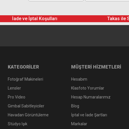
İade ve İptal Koşulları
Takas ile 
KATEGORİLER
MÜŞTERİ HİZMETLERİ
Fotoğraf Makineleri
Hesabım
Lensler
Klasfoto Yorumlar
Pro Video
Hesap Numaralarımız
Gimbal Sabitleyiciler
Blog
Havadan Görüntüleme
İptal ve İade Şartları
Stüdyo Işık
Markalar