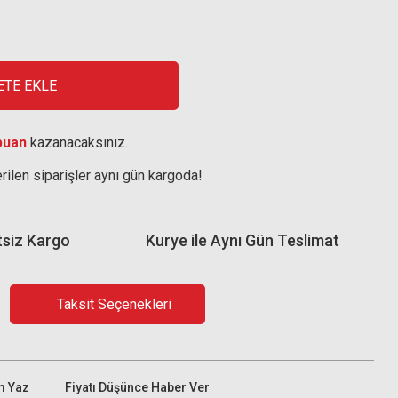
ETE EKLE
puan
kazanacaksınız.
rilen siparişler aynı gün kargoda!
tsiz Kargo
Kurye ile Aynı Gün Teslimat
Taksit Seçenekleri
m Yaz
Fiyatı Düşünce Haber Ver