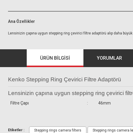
Ana Özellikler
Lensinizin çapına uygun stepping ring çevirici filtre adaptörü alıp daha büyük ça
ÜRÜN BILGISI
YORUMLAR
Kenko Stepping Ring Çevirici Filtre Adaptörü
Lensinizin çapına uygun stepping ring çevirici filtr
Filtre Çapı
:
46mm
Kenko 46mm'den 49mm Filtre 
Etiketler :
Stepping rings camera filters
Stepping rings camera l