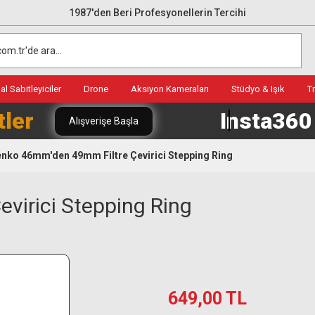
1987'den Beri Profesyonellerin Tercihi
l Sabitleyiciler
Drone
Aksiyon Kameraları
Stüdyo & Işık
T
tler
Insta36
Alışverişe Başla
nko 46mm'den 49mm Filtre Çevirici Stepping Ring
virici Stepping Ring
649,00 TL