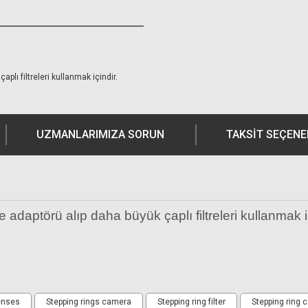
plı filtreleri kullanmak içindir.
UZMANLARIMIZA SORUN
TAKSIT SEÇENE
e adaptörü alıp daha büyük çaplı filtreleri kullanmak i
Çevirici Stepping Ring
Ürün hakkında henüz soru sorulmamış.
Bu ürüne yorum yapın! Puan Kazanın
enses
Stepping rings camera
Stepping ring filter
Stepping ring 