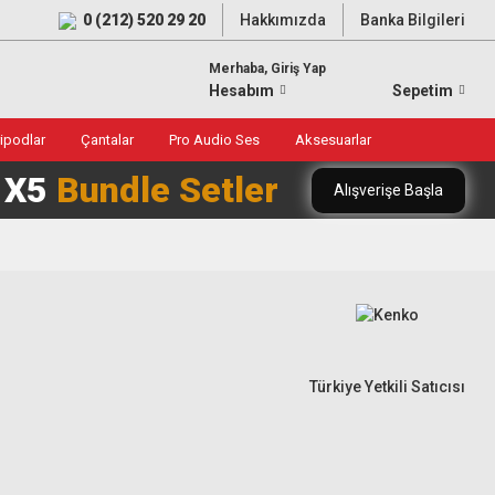
0 (212) 520 29 20
Hakkımızda
Banka Bilgileri
Merhaba, Giriş Yap
Hesabım
Sepetim
ripodlar
Çantalar
Pro Audio Ses
Aksesuarlar
0 X5
Bundle Setler
Alışverişe Başla
Türkiye Yetkili Satıcısı