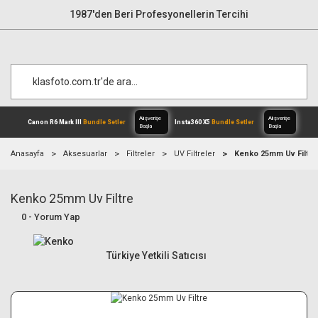
1987'den Beri Profesyonellerin Tercihi
Anasayfa
Aksesuarlar
Filtreler
UV Filtreler
Kenko 25mm Uv Filtre
Kenko 25mm Uv Filtre
Alışverişe
Canon R6 Mark III
Bundle Setler
Inst
Başla
0 - Yorum Yap
Türkiye Yetkili Satıcısı