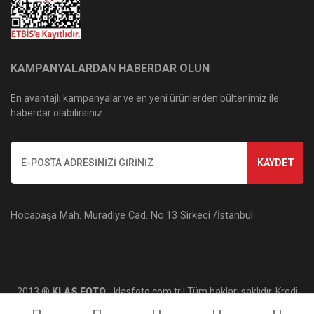
KAMPANYALARDAN HABERDAR OLUN
En avantajlı kampanyalar ve en yeni ürünlerden bültenimiz ile
haberdar olabilirsiniz.
KAYDET
Hocapaşa Mah. Muradiye Cad. No:13 Sirkeci /İstanbul
2013 ®
KLAS FOTO
- klasfoto.com.tr | Tüm hakları saklıdır. Kredi
kartı bilgileriniz 256bit SSL sertifikası ile korunmaktadır.