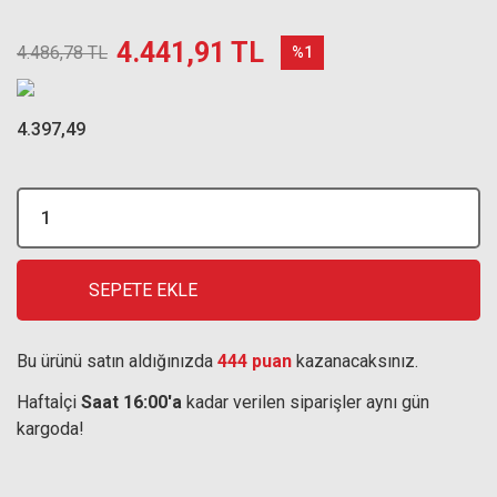
4.441,91 TL
4.486,78 TL
%1
4.397,49
SEPETE EKLE
Bu ürünü satın aldığınızda
444 puan
kazanacaksınız.
Haftaİçi
Saat 16:00'a
kadar verilen siparişler aynı gün
kargoda!