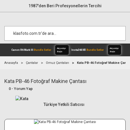
1987'den Beri Profesyonellerin Tercihi
Anasayfa
Çantalar
Omuz Çantaları
Kata PB-46 Fotoğraf Makine Çanta
Kata PB-46 Fotoğraf Makine Çantası
Alışverişe
Canon R6 Mark III
Bundle Setler
Inst
Başla
0 - Yorum Yap
Türkiye Yetkili Satıcısı