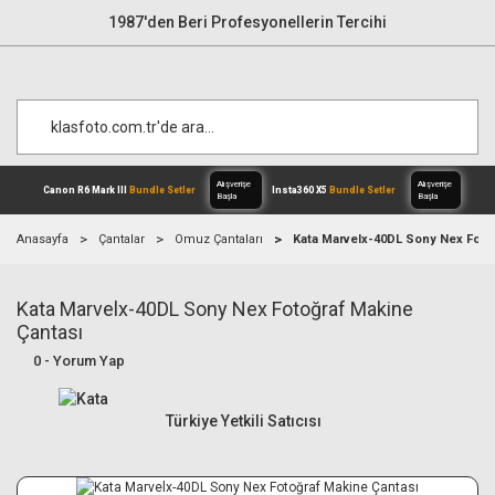
1987'den Beri Profesyonellerin Tercihi
Anasayfa
Çantalar
Omuz Çantaları
Kata Marvelx-40DL Sony Nex Foto
Kata Marvelx-40DL Sony Nex Fotoğraf Makine
Alışverişe
Canon R6 Mark III
Bundle Setler
Inst
Başla
Çantası
0 - Yorum Yap
Türkiye Yetkili Satıcısı