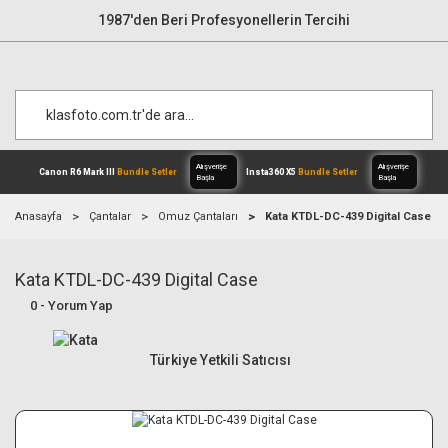
1987'den Beri Profesyonellerin Tercihi
Anasayfa
Çantalar
Omuz Çantaları
Kata KTDL-DC-439 Digital Case
Kata KTDL-DC-439 Digital Case
Alışverişe
Canon R6 Mark III
Bundle Setler
Inst
Başla
0 - Yorum Yap
Türkiye Yetkili Satıcısı