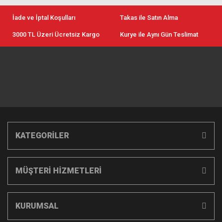
İade ve İptal Koşulları
Takas ile Satın Alma
3000 TL Üzeri Ücretsiz Kargo
Kurye ile Aynı Gün Teslimat
KATEGORİLER
MÜŞTERİ HİZMETLERİ
KURUMSAL