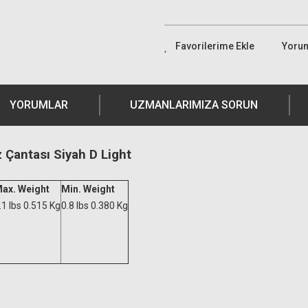
Yoru
YORUMLAR
UZMANLARIMIZA SORUN
 Çantası Siyah D Light
ax. Weight
Min. Weight
.1 lbs 0.515 Kg
0.8 lbs 0.380 Kg