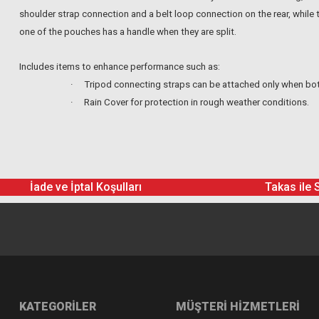
shoulder strap connection and a belt loop connection on the rear, while
one of the pouches has a handle when they are split.
Includes items to enhance performance such as:
·
Tripod connecting straps can be attached only when bo
·
Rain Cover for protection in rough weather conditions.
İade ve İptal Koşulları
Takas ile 
KATEGORİLER
MÜŞTERİ HİZMETLERİ