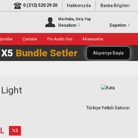
0 (212) 520 29 20
Hakkımızda
Banka Bilgileri
Merhaba, Giriş Yap
Hesabım
Sepetim
ripodlar
Çantalar
Pro Audio Ses
Aksesuarlar
0 X5
Bundle Setler
Alışverişe Başla
 Light
Türkiye Yetkili Satıcısı
TL
%5