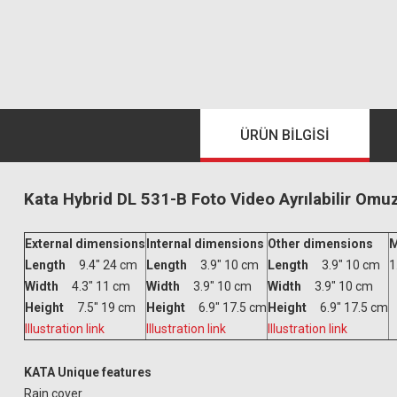
ÜRÜN BILGISI
Kata Hybrid DL 531-B Foto Video Ayrılabilir Omuz
External dimensions
Internal dimensions
Other dimensions
M
Length
9.4" 24 cm
Length
3.9" 10 cm
Length
3.9" 10 cm
1
Width
4.3" 11 cm
Width
3.9" 10 cm
Width
3.9" 10 cm
Height
7.5" 19 cm
Height
6.9" 17.5 cm
Height
6.9" 17.5 cm
Illustration link
Illustration link
Illustration link
KATA Unique features
Rain cover