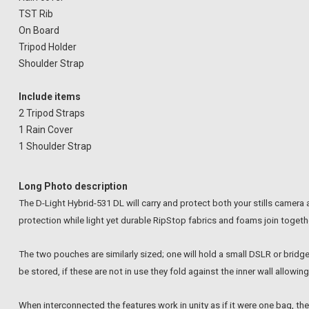
TST Rib
On Board
Tripod Holder
Shoulder Strap
Include items
2 Tripod Straps
1 Rain Cover
1 Shoulder Strap
Long Photo description
The D-Light Hybrid-531 DL will carry and protect both your stills camera
protection while light yet durable RipStop fabrics and foams join togeth
The two pouches are similarly sized; one will hold a small DSLR or bridg
be stored, if these are not in use they fold against the inner wall allow
When interconnected the features work in unity as if it were one bag, t