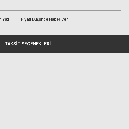
m Yaz
Fiyatı Düşünce Haber Ver
TAKSIT SEÇENEKLERI