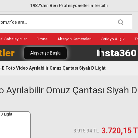
1987'den Beri Profesyonellerin Tercihi
l Sabitleyiciler
Drone
Aksiyon Kameraları
Stüdyo & Işık
T
tler
Insta36
Alışverişe Başla
-B Foto Video Ayrılabilir Omuz Çantası Siyah D Light
 Ayrılabilir Omuz Çantası Siyah D
3.720,15 
3.915,94 TL