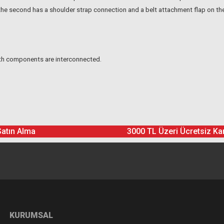
 the second has a shoulder strap connection and a belt attachment flap on th
th components are interconnected.
Ürün hakkında henüz soru sorulmamış.
Bu ürüne yorum yapın! Puan Kazanın
Satın Alma
3000 TL Üzeri Ücretsiz Ka
Yorum Yaz
Soru Sor
KURUMSAL