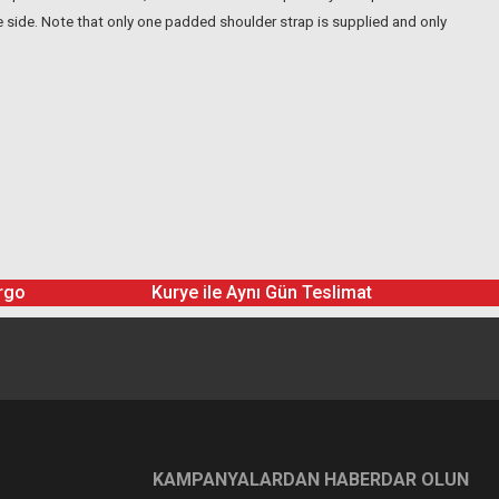
e side. Note that only one padded shoulder strap is supplied and only
rgo
Kurye ile Aynı Gün Teslimat
KAMPANYALARDAN HABERDAR OLUN