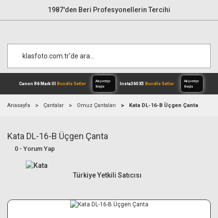
1987'den Beri Profesyonellerin Tercihi
Anasayfa
Çantalar
Omuz Çantaları
Kata DL-16-B Üçgen Çanta
Kata DL-16-B Üçgen Çanta
Alışverişe
Canon R6 Mark III
Bundle Setler
Inst
Başla
0 - Yorum Yap
Türkiye Yetkili Satıcısı