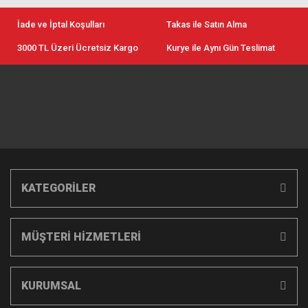
İade ve İptal Koşulları
Takas ile Satın Alma
3000 TL Üzeri Ücretsiz Kargo
Kurye ile Aynı Gün Teslimat
KATEGORİLER
MÜŞTERİ HİZMETLERİ
KURUMSAL