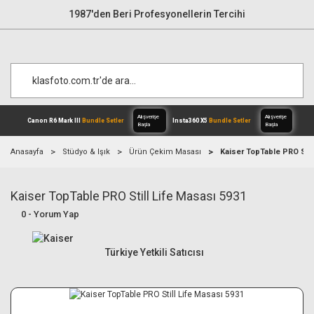
1987'den Beri Profesyonellerin Tercihi
Anasayfa
Stüdyo & Işık
Ürün Çekim Masası
Kaiser TopTable PRO Stil
Kaiser TopTable PRO Still Life Masası 5931
Alışverişe
Canon R6 Mark III
Bundle Setler
Inst
Başla
0 - Yorum Yap
Türkiye Yetkili Satıcısı