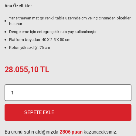
Ana Özellikler
Yansıtmayan mat gri renkli tabla üzerinde cm ve inç cinsinden ölçekler
bulunur
Dengeleme için entegre çelik rulo yay kullanılmıştır
Platform boyutları: 40 X 2.5 X 50 cm
Kolon yüksekliği: 76 cm
28.055,10 TL
SEPETE EKLE
Bu ürünü satın aldığınızda
2806 puan
kazanacaksınız.