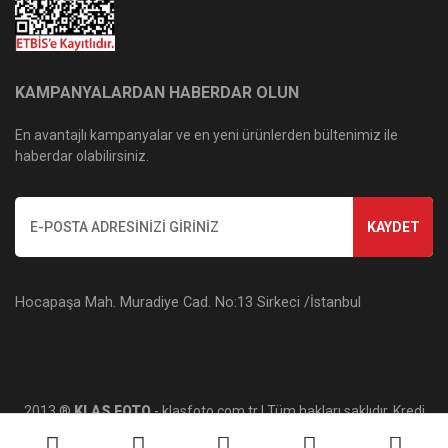
KAMPANYALARDAN HABERDAR OLUN
En avantajlı kampanyalar ve en yeni ürünlerden bültenimiz ile
haberdar olabilirsiniz.
KAYDET
Hocapaşa Mah. Muradiye Cad. No:13 Sirkeci /İstanbul
2013 ®
KLAS FOTO
- klasfoto.com.tr | Tüm hakları saklıdır. Kredi
kartı bilgileriniz 256bit SSL sertifikası ile korunmaktadır.