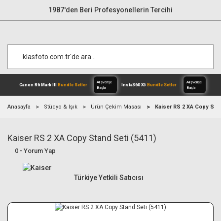
1987'den Beri Profesyonellerin Tercihi
Anasayfa
Stüdyo & Işık
Ürün Çekim Masası
Kaiser RS 2 XA Copy Stan
Kaiser RS 2 XA Copy Stand Seti (5411)
Alışverişe
Canon R6 Mark III
Bundle Setler
Inst
Başla
0 - Yorum Yap
Türkiye Yetkili Satıcısı