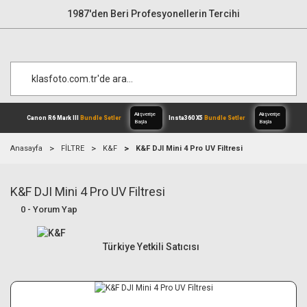
1987'den Beri Profesyonellerin Tercihi
Anasayfa
FİLTRE
K&F
K&F DJI Mini 4 Pro UV Filtresi
K&F DJI Mini 4 Pro UV Filtresi
Alışverişe
Canon R6 Mark III
Bundle Setler
Inst
Başla
0 - Yorum Yap
Türkiye Yetkili Satıcısı