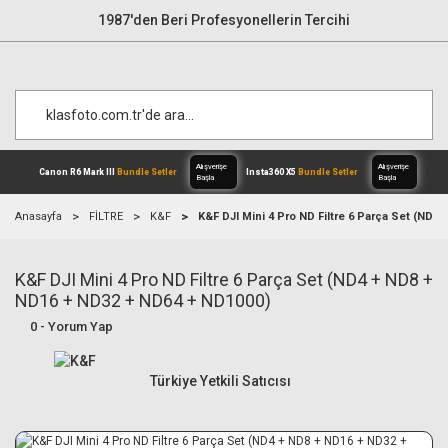
1987'den Beri Profesyonellerin Tercihi
Anasayfa
FİLTRE
K&F
K&F DJI Mini 4 Pro ND Filtre 6 Parça Set (ND4
K&F DJI Mini 4 Pro ND Filtre 6 Parça Set (ND4 + ND8 +
Alışverişe
Canon R6 Mark III
Bundle Setler
Inst
Başla
ND16 + ND32 + ND64 + ND1000)
0 - Yorum Yap
Türkiye Yetkili Satıcısı