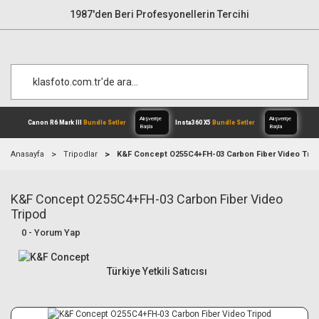
1987'den Beri Profesyonellerin Tercihi
Anasayfa
Tripodlar
K&F Concept O255C4+FH-03 Carbon Fiber Video Trip
K&F Concept O255C4+FH-03 Carbon Fiber Video
Alışverişe
Canon R6 Mark III
Bundle Setler
Inst
Başla
Tripod
0 - Yorum Yap
Türkiye Yetkili Satıcısı