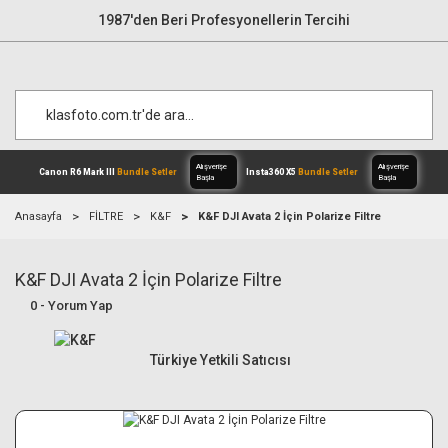
1987'den Beri Profesyonellerin Tercihi
Anasayfa
FİLTRE
K&F
K&F DJI Avata 2 İçin Polarize Filtre
K&F DJI Avata 2 İçin Polarize Filtre
Alışverişe
Canon R6 Mark III
Bundle Setler
Inst
Başla
0 - Yorum Yap
Türkiye Yetkili Satıcısı