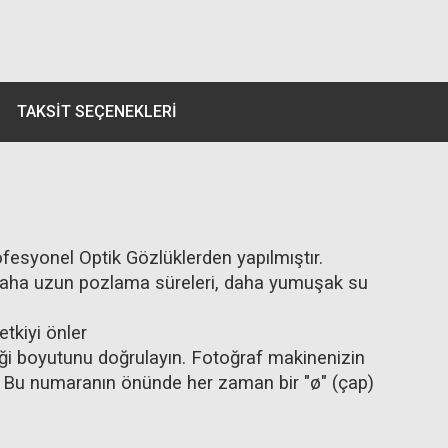
TAKSIT SEÇENEKLERI
esyonel Optik Gözlüklerden yapılmıştır.
dir. Daha uzun pozlama süreleri, daha yumuşak su
tkiyi önler
ği boyutunu doğrulayın. Fotoğraf makinenizin
ır. Bu numaranın önünde her zaman bir "ø" (çap)