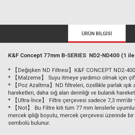
ÜRÜN BILGISI
K&F Concept 77mm B-SERIES ND2-ND400 (1 ile 9
* 【Değişken ND Filtresi】K&F CONCEPT ND2-400 Filtr
* 【Malzeme】 Suyu itmeye yardımcı olmak için çift 
* 【Poz Azaltma】ND filtreleri, özellikle parlak ışık a
hareketleri, daha sığ alan derinliği ve bulanık hareket
* 【Ultra-İnce】 Filtre çerçevesi sadece 7,3 mm'dir v
* 【Not】 Bu Filtre kiti tüm 77 mm lenslerle uyumlud
mercek ipliği boyutu, mercek çerçevesi üzerinde bir 
sembolü bulunur.