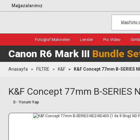
Mağazalarımız
Fotoğraf Makineleri
Lensler
Pro Video
Gimba
Canon R6 Mark III
Bundle Se
Anasayfa
FİLTRE
K&F
K&F Concept 77mm B-SERIES ND2-
K&F Concept 77mm B-SERIES ND2
0 - Yorum Yap