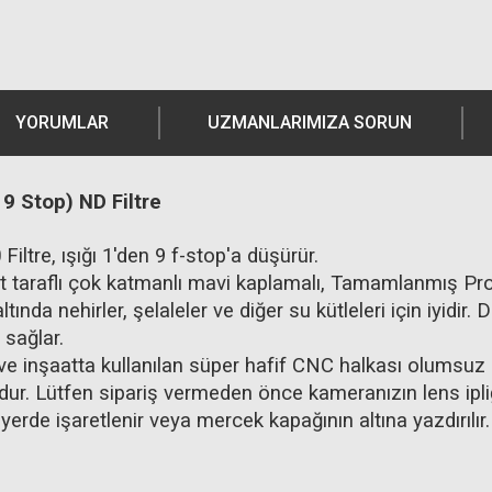
YORUMLAR
UZMANLARIMIZA SORUN
 Stop) ND Filtre
e, ışığı 1'den 9 f-stop'a düşürür.
taraflı çok katmanlı mavi kaplamalı, Tamamlanmış Prof
ltında nehirler, şelaleler ve diğer su kütleleri için iyi
 sağlar.
e inşaatta kullanılan süper hafif CNC halkası olumsuz e
ur. Lütfen sipariş vermeden önce kameranızın lens ipli
yerde işaretlenir veya mercek kapağının altına yazdırıl