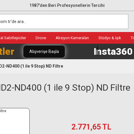
1987'den Beri Profesyonellerin Tercihi
l Sabitleyiciler
Drone
Aksiyon Kameraları
Stüdyo & Işık
T
tler
Insta36
Alışverişe Başla
ND400 (1 ile 9 Stop) ND Filtre
-ND400 (1 ile 9 Stop) ND Filtre
2.771,65 TL