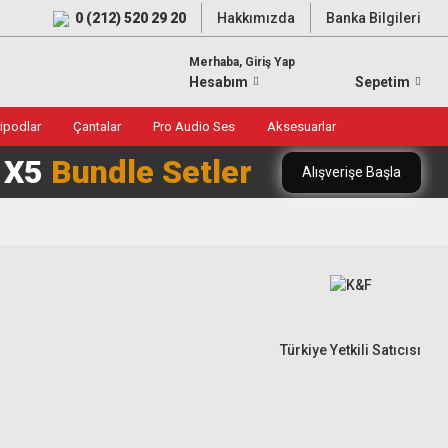
0 (212) 520 29 20
Hakkımızda
Banka Bilgileri
Merhaba, Giriş Yap
Hesabım
Sepetim
ripodlar
Çantalar
Pro Audio Ses
Aksesuarlar
0 X5
Bundle Setler
Alışverişe Başla
Türkiye Yetkili Satıcısı