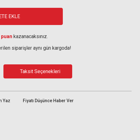
ETE EKLE
 puan
kazanacaksınız.
rilen siparişler aynı gün kargoda!
Taksit Seçenekleri
m Yaz
Fiyatı Düşünce Haber Ver