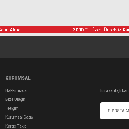
Ürün hakkında henüz soru sorulmamış.
Bu ürüne yorum yapın! Puan Kazanın
Satın Alma
3000 TL Üzeri Ücretsiz Ka
Yorum Yaz
Soru Sor
KURUMSAL
Hakkımızda
En avantajlı kam
Bize Ulaşın
İletişim
Kurumsal Satış
Kargo Takip