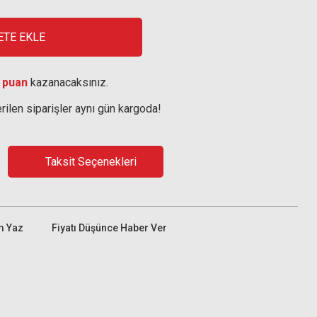
ETE EKLE
 puan
kazanacaksınız.
rilen siparişler aynı gün kargoda!
Taksit Seçenekleri
m Yaz
Fiyatı Düşünce Haber Ver