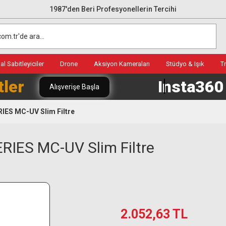
1987'den Beri Profesyonellerin Tercihi
l Sabitleyiciler
Drone
Aksiyon Kameraları
Stüdyo & Işık
T
tler
Insta36
Alışverişe Başla
ES MC-UV Slim Filtre
IES MC-UV Slim Filtre
2.052,63 TL