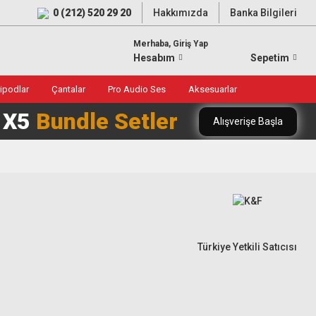
0 (212) 520 29 20
Hakkımızda
Banka Bilgileri
Merhaba, Giriş Yap
Hesabım
Sepetim
ripodlar
Çantalar
Pro Audio Ses
Aksesuarlar
0 X5
Bundle Setler
Alışverişe Başla
Türkiye Yetkili Satıcısı