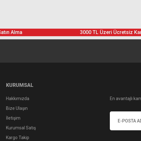
Ürün hakkında henüz soru sorulmamış.
Bu ürüne yorum yapın! Puan Kazanın
Satın Alma
3000 TL Üzeri Ücretsiz Ka
Yorum Yaz
Soru Sor
KURUMSAL
Hakkımızda
En avantajlı kam
Bize Ulaşın
İletişim
Kurumsal Satış
Kargo Takip