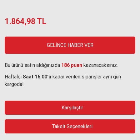
1.864,98 TL
GELİNCE HABER VER
Bu ürünü satın aldığınızda
186 puan
kazanacaksınız.
Haftaİçi
Saat 16:00'a
kadar verilen siparişler aynı gün
kargoda!
Karşılaştır
Taksit Seçenekleri