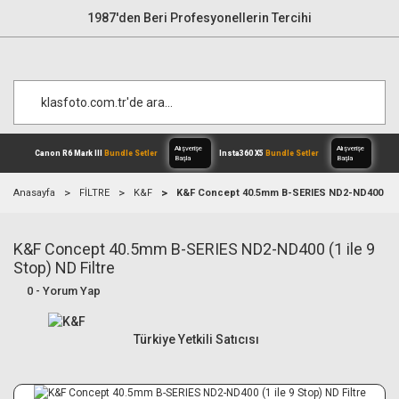
1987'den Beri Profesyonellerin Tercihi
Anasayfa
FİLTRE
K&F
K&F Concept 40.5mm B-SERIES ND2-ND400 (1 ile
K&F Concept 40.5mm B-SERIES ND2-ND400 (1 ile 9
Alışverişe
Canon R6 Mark III
Bundle Setler
Inst
Başla
Stop) ND Filtre
0 - Yorum Yap
Türkiye Yetkili Satıcısı