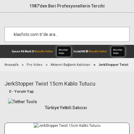
1987'den Beri Profesyonellerin Tercihi
Anasayfa
Pro Video
Aktarım Bağlantı Kabloları
JerkStopper Twist 15
JerkStopper Twist 15cm Kablo Tutucu
Alışverişe
Canon R6 Mark III
Bundle Setler
Inst
Başla
0 - Yorum Yap
Türkiye Yetkili Satıcısı