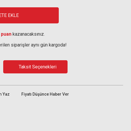
ETE EKLE
 puan
kazanacaksınız.
rilen siparişler aynı gün kargoda!
Taksit Seçenekleri
m Yaz
Fiyatı Düşünce Haber Ver