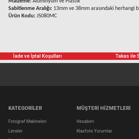
Malzeme:
Alüminyum ve Plastik
Sabitlenme Aralığı:
13mm ve 38mm arasındaki herhangi bir
Ürün Kodu:
JS080MC
İade ve İptal Koşulları
Takas ile 
KATEGORİLER
MÜŞTERİ HİZMETLERİ
Fotoğraf Makineleri
Hesabım
Lensler
Klasfoto Yorumlar