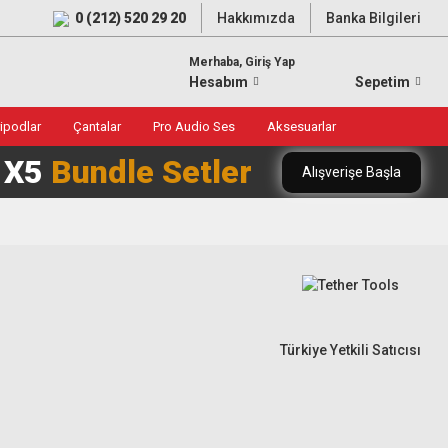
0 (212) 520 29 20
Hakkımızda
Banka Bilgileri
Merhaba, Giriş Yap
Hesabım
Sepetim
ripodlar
Çantalar
Pro Audio Ses
Aksesuarlar
0 X5
Bundle Setler
Alışverişe Başla
Türkiye Yetkili Satıcısı