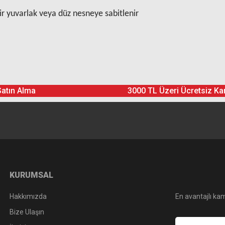
 yuvarlak veya düz nesneye sabitlenir
Ürün hakkında henüz soru sorulmamış.
Bu ürüne yorum yapın! Puan Kazanın
Satın Alma
3000 TL Üzeri Ücretsiz Ka
Yorum Yaz
Soru Sor
KURUMSAL
Hakkımızda
En avantajlı kam
Bize Ulaşın