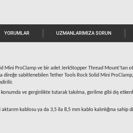
YORUMLAR
UZMANLARIMIZA SORUN
lid Mini ProClamp ve bir adet JerkStopper Thread Mount’tan o
a direğe sabitlenebilen Tether Tools Rock Solid Mini ProClamp, 
irilir.
n konumda ve gerginlikte tutarak takılma, gerilme gibi dış etke
 aktarım kablosu ya da 3,5 ila 8,5 mm kablo kalınlığına sahip diğ