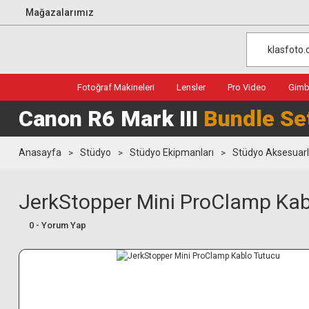
Mağazalarımız
Fotoğraf Makineleri
Lensler
Pro Video
Gimba
Canon R6 Mark III
Bundle Se
Anasayfa
Stüdyo
Stüdyo Ekipmanları
Stüdyo Aksesuarl
JerkStopper Mini ProClamp Kab
0 - Yorum Yap