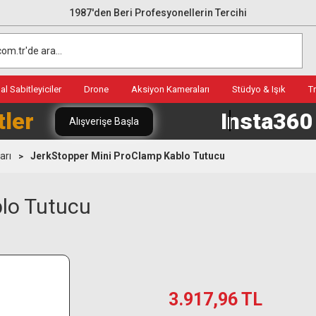
1987'den Beri Profesyonellerin Tercihi
l Sabitleyiciler
Drone
Aksiyon Kameraları
Stüdyo & Işık
T
tler
Insta36
Alışverişe Başla
arı
JerkStopper Mini ProClamp Kablo Tutucu
lo Tutucu
3.917,96 TL