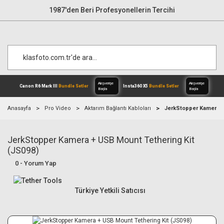
1987'den Beri Profesyonellerin Tercihi
Anasayfa
Pro Video
Aktarım Bağlantı Kabloları
JerkStopper Kamera +
JerkStopper Kamera + USB Mount Tethering Kit
Alışverişe
Canon R6 Mark III
Bundle Setler
Inst
Başla
(JS098)
0 - Yorum Yap
Türkiye Yetkili Satıcısı