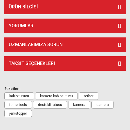
ÜRÜN BILGISI
YORUMLAR
UZMANLARIMIZA SORUN
TAKSIT SEÇENEKLERI
Etiketler :
kablo tutucu
kamera kablo tutucu
tether
tethertools
destekli tutucu
kamera
camera
jerkstopper