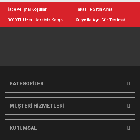
İade ve İptal Koşulları
Takas ile Satın Alma
3000 TL Üzeri Ücretsiz Kargo
Kurye ile Aynı Gün Teslimat
KATEGORİLER
MÜŞTERİ HİZMETLERİ
KURUMSAL