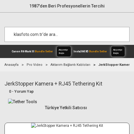
1987'den Beri Profesyonellerin Tercihi
Anasayfa
Pro Video
Aktarım Bağlantı Kabloları
JerkStopper Kamera + 
JerkStopper Kamera + RJ45 Tethering Kit
Alışverişe
Canon R6 Mark III
Bundle Setler
Inst
Başla
0 - Yorum Yap
Türkiye Yetkili Satıcısı